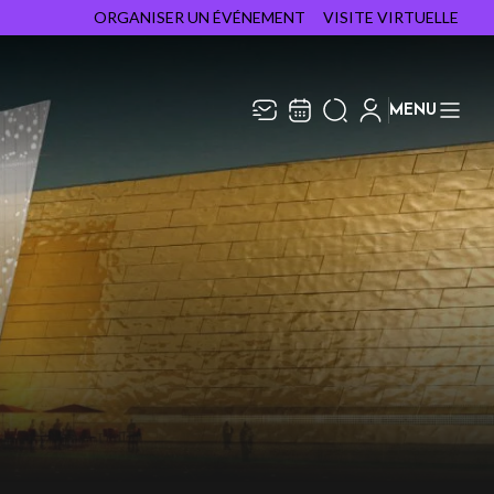
ORGANISER UN ÉVÉNEMENT
VISITE VIRTUELLE
MENU
Recevez toute l’actualité en
Fermer
vous abonnant à notre
newsletter :
ENVOYER
ivaj Group traite votre adresse électronique pour
a gestion de votre abonnement à la newsletter de
e Capitole en Champagne
. Vous pouvez retirer
otre consentement à tout moment. Pour en savoir
lus, consultez notre
politique de protection des
onnées
.