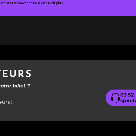
ment à tout moment. Pour en savoir plus,
TEURS
tre billet ?
03 52
spect
urs :