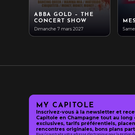
ABBA GOLD – THE
CONCERT SHOW
ME
Dimanche 7 mars 2027
Samed
MY CAPITOLE
Inscrivez-vous à la newsletter et rec
Capitole en Champagne tout au long d
exclusives, tarifs préférentiels, place
rencontres originales, bons plans part
Rivaj Group traite votre adresse électronique pour la gestion 