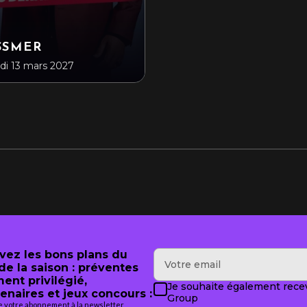
SSMER
i 13 mars 2027
evez les bons plans du
e la saison : préventes
ment privilégié,
Je souhaite également recev
enaires et jeux concours :
Group
de votre abonnement à la newsletter