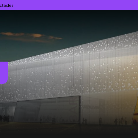
ectacles
R
l
L
v
p
d