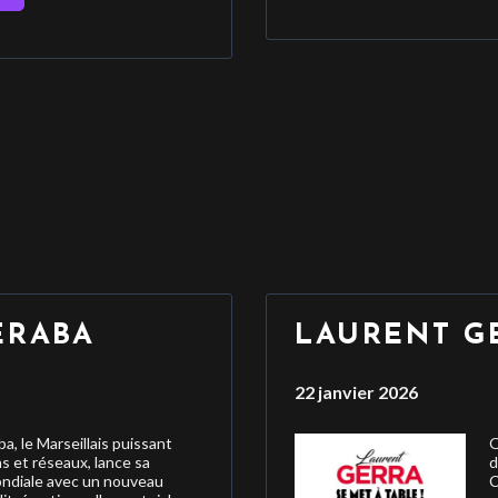
ERABA
LAURENT G
22 janvier 2026
 le Marseillais puissant
Q
s et réseaux, lance sa
d
ndiale avec un nouveau
C