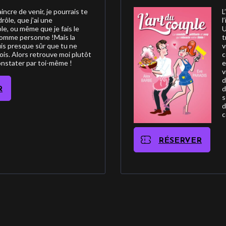
incre de venir, je pourrais te
L
drôle, que j’ai une
l
le, ou même que je fais le
U
comme personne !Mais la
t
suis presque sûr que tu ne
v
ois. Alors retrouve moi plutôt
c
onstater par toi-même !
e
v
d
d
R
s
d
c
RÉSERVER