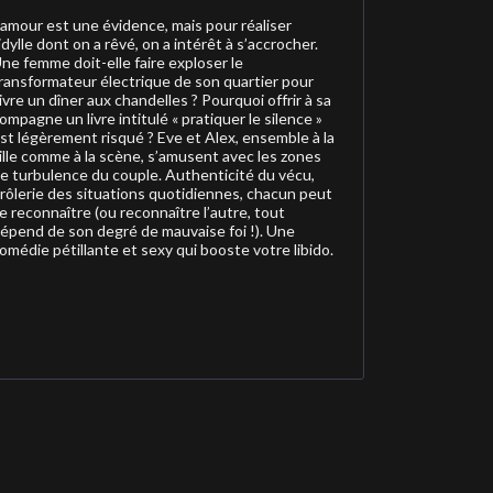
’amour est une évidence, mais pour réaliser
’idylle dont on a rêvé, on a intérêt à s’accrocher.
ne femme doit-elle faire exploser le
ransformateur électrique de son quartier pour
ivre un dîner aux chandelles ? Pourquoi offrir à sa
ompagne un livre intitulé « pratiquer le silence »
st légèrement risqué ? Eve et Alex, ensemble à la
ille comme à la scène, s’amusent avec les zones
e turbulence du couple. Authenticité du vécu,
rôlerie des situations quotidiennes, chacun peut
e reconnaître (ou reconnaître l’autre, tout
épend de son degré de mauvaise foi !). Une
omédie pétillante et sexy qui booste votre libido.