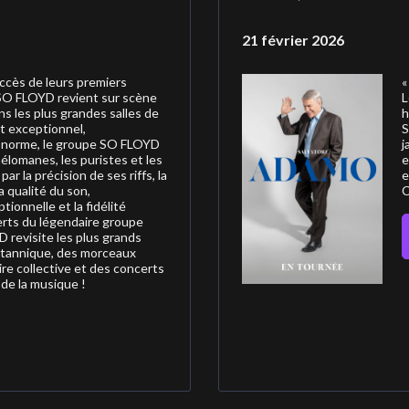
21 février 2026
uccès de leurs premiers
«
 SO FLOYD revient sur scène
L
s les plus grandes salles de
h
t exceptionnel,
S
 norme, le groupe SO FLOYD
j
élomanes, les puristes et les
e
r la précision de ses riffs, la
e
a qualité du son,
C
tionnelle et la fidélité
erts du légendaire groupe
 revisite les plus grands
itannique, des morceaux
re collective et des concerts
 de la musique !