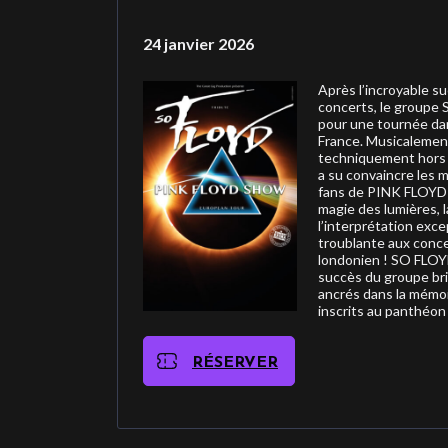
24 janvier 2026
Après l’incroyable s
concerts, le groupe
pour une tournée dan
France. Musicalemen
techniquement hors
a su convaincre les m
fans de PINK FLOYD pa
magie des lumières, l
l’interprétation excep
troublante aux conc
londonien ! SO FLOYD
succès du groupe br
ancrés dans la mémoi
inscrits au panthéon
RÉSERVER