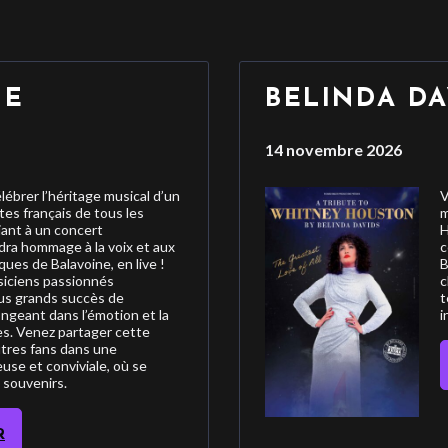
NE
BELINDA DA
14 novembre 2026
ébrer l’héritage musical d’un
V
tes français de tous les
m
ant à un concert
H
dra hommage à la voix et aux
c
es de Balavoine, en live !
B
siciens passionnés
c
lus grands succès de
t
ongeant dans l’émotion et la
i
es. Venez partager cette
tres fans dans une
se et conviviale, où se
 souvenirs.
R