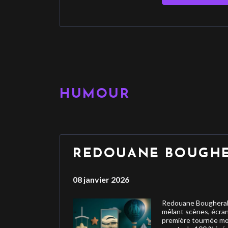
HUMOUR
REDOUANE BOUGH
08 janvier 2026
Redouane Bougheraba,
mêlant scènes, écran
première tournée mo