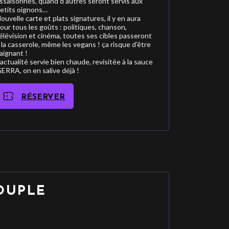
ssaisonnés, quand d’autres seront servis aux
etits oignons…
ouvelle carte et plats signatures, il y en aura
our tous les goûts : politiques, chanson,
élévision et cinéma, toutes ses cibles passeront
 la casserole, même les vegans ! ça risque d’être
aignant !
’actualité servie bien chaude, revisitée à la sauce
ERRA, on en salive déjà !
RÉSERVER
OUPLE