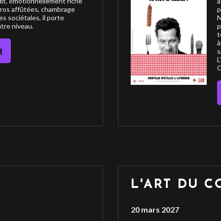
it, émotionnellement riche
a
mpros affûtées, chambrage
p
s sociétales, il porte
N
tre niveau.
p
t
à
s
R
L
G
L'ART DU C
20 mars 2027