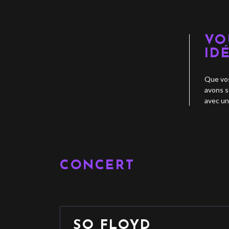
VO
ID
Que vos
avons s
avec un
CONCERT
SO FLOYD