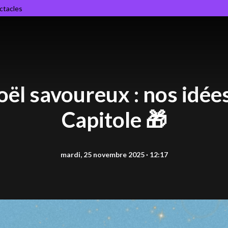
ectacles
oël savoureux : nos idée
Capitole 🎁
mardi, 25 novembre 2025 · 12:17
R
l
L
v
p
d