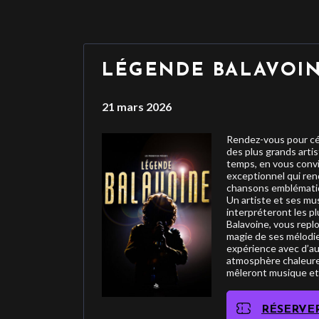
LÉGENDE BALAVOI
21 mars 2026
Rendez-vous pour cél
des plus grands artis
temps, en vous convi
exceptionnel qui ren
chansons emblématiqu
Un artiste et ses mu
interpréteront les p
Balavoine, vous repl
magie de ses mélodi
expérience avec d’au
atmosphère chaleureu
mêleront musique et
RÉSERVE