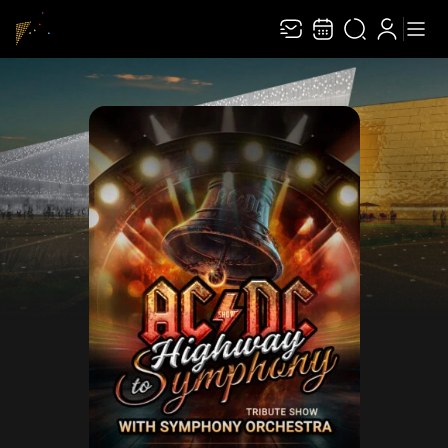
Recevez toute l’actualité en vous abonnant à
Ferme
notre newsletter :
ENVOYER
Rivaj Group traite votre adresse électronique pour la gestion de votre
abonnement à la newsletter de
Le Capitole en Champagne
. Vous pouvez retirer
votre consentement à tout moment. Pour en savoir plus, consultez notre
politique de protection des données
.