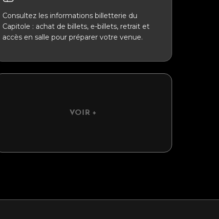
Consultez les informations billetterie du
Capitole : achat de billets, e-billets, retrait et
accès en salle pour préparer votre venue.
VOIR +