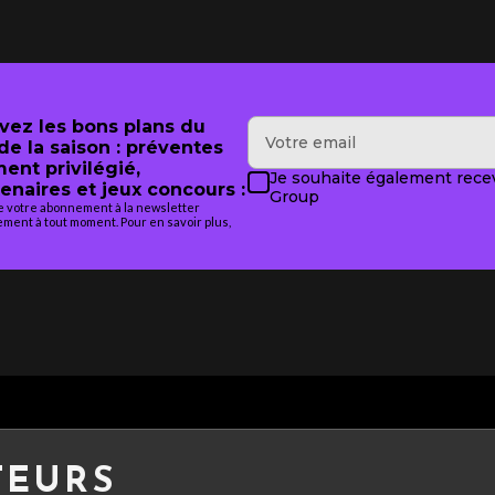
evez les bons plans du
e la saison : préventes
ment privilégié,
Je souhaite également recev
enaires et jeux concours :
Group
de votre abonnement à la newsletter
ment à tout moment. Pour en savoir plus,
TEURS