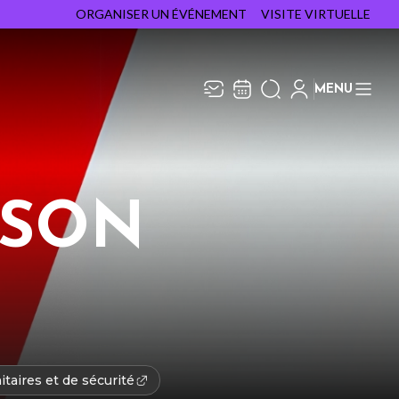
ORGANISER UN ÉVÉNEMENT
VISITE VIRTUELLE
MENU
Recevez toute l’actualité en
Fermer
vous abonnant à notre
newsletter :
NSON
ENVOYER
ivaj Group traite votre adresse électronique pour
a gestion de votre abonnement à la newsletter de
e Capitole en Champagne
. Vous pouvez retirer
otre consentement à tout moment. Pour en savoir
lus, consultez notre
politique de protection des
onnées
.
taires et de sécurité