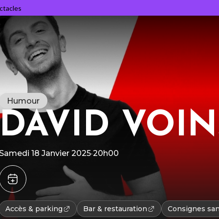
ectacles
Humour
DAVID VOI
R
Samedi 18 Janvier 2025
·
20h00
l
L
v
p
d
Accès & parking
Bar & restauration
Consignes sani