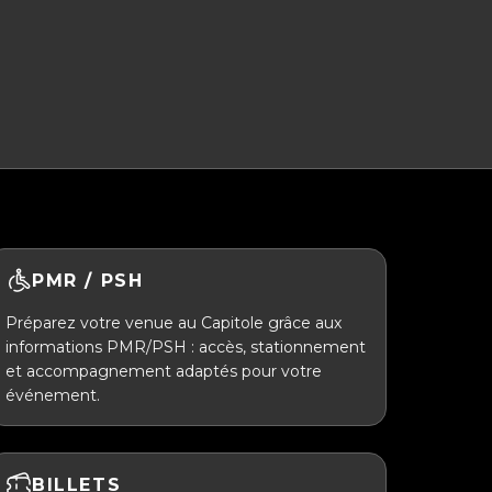
PMR / PSH
Préparez votre venue au Capitole grâce aux
informations PMR/PSH : accès, stationnement
et accompagnement adaptés pour votre
événement.
BILLETS