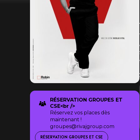
RÉSERVATION GROUPES ET
CSE<br />
Réservez vos places dès
maintenant !
groupes@rivajgroup.com
RÉSERVATION GROUPES ET CSE