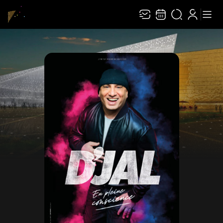
Recevez toute l’actualité en vous abonnant à
Ferme
notre newsletter :
ENVOYER
Rivaj Group traite votre adresse électronique pour la gestion de votre
abonnement à la newsletter de
Le Capitole en Champagne
. Vous pouvez retirer
votre consentement à tout moment. Pour en savoir plus, consultez notre
politique de protection des données
.