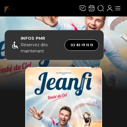
Recevez toute l’actualité en vous abonnant à
Ferme
notre newsletter :
INFOS PMR
Réservez dès
03 83 19 15 15
maintenant
ENVOYER
Rivaj Group traite votre adresse électronique pour la gestion de votre abonnement à
la newsletter de
Le Capitole en Champagne
. Vous pouvez retirer votre consentement
à tout moment. Pour en savoir plus, consultez notre
politique de protection des
données
.