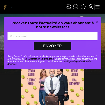
Recevez toute l’actualité en vous abonnant à
Ferme
notre newsletter :
INFO PMR
Réservez dès
03 83 45 81 60
maintenant
ENVOYER
Rivaj Group traite votre adresse électronique pour la gestion de votre abonnement à
la newsletter de
Le Capitole en Champagne
. Vous pouvez retirer votre consentement
à tout moment. Pour en savoir plus, consultez notre
politique de protection des
données
.