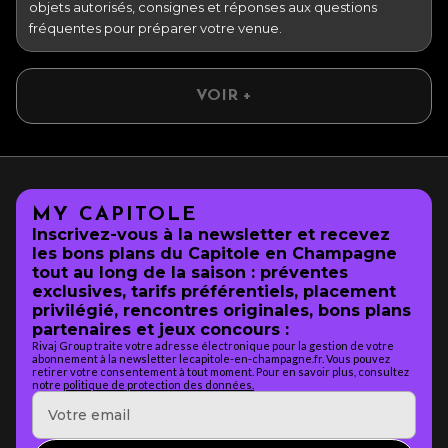
objets autorisés, consignes et réponses aux questions
fréquentes pour préparer votre venue.
VOIR +
MY CAPITOLE
Inscrivez-vous à la newsletter et recevez
les bons plans du Capitole en Champagne
tout au long de la saison : préventes
exclusives, tarifs préférentiels, placement
privilégié, rencontres originales, bons plans
partenaires et jeux concours :
Rivaj Group traite votre adresse électronique pour la gestion de votre
abonnement à la newsletter lecapitole-en-champagne.fr. Vous pouvez
retirer votre consentement à tout moment. Pour en savoir plus, consultez
notre
politique de protection des données.