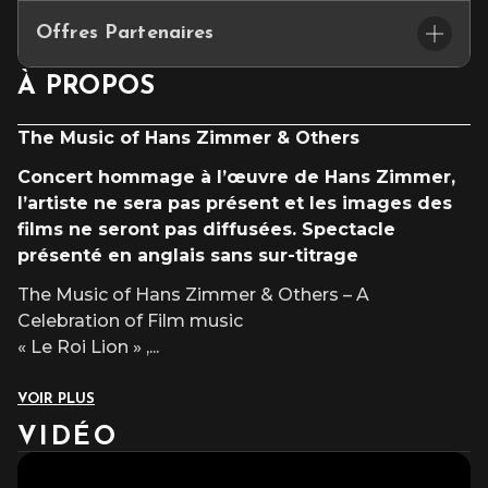
Placement assis numéroté
Offres Partenaires
L’accès au site et/ou aux places numérotées n’est pas garanti
après l’heure du début du spectacle.
Restaurant Au Bureau
Concert hommage à l’œuvre de Hans Zimmer, l’artiste ne sera pas
À PROPOS
🎟️ Bénéficiez de -10% de réduction au restaurant
Au Bureau
,
présent et les images des films ne seront pas diffusées. Spectacle
sur présentation du billet d’entrée le jour du concert.
présenté en anglais sans sur-titrage
The Music of Hans Zimmer & Others
Restaurant Hippopotamus
Concert hommage à l’œuvre de Hans Zimmer,
🎟️ Bénéficiez de -10% de réduction au restaurant
l’artiste ne sera pas présent et les images des
Hippopotamus
, sur présentation du billet d’entrée le jour du
films ne seront pas diffusées. Spectacle
concert.
présenté en anglais sans sur-titrage
Hôtel B&B
🎟️ Bénéficiez -10% de réduction à l’hôtel
B&B
, sur
The Music of Hans Zimmer & Others – A
présentation du billet d’entrée à la réservation et le jour du
Celebration of Film music
concert.
« Le Roi Lion » ,
...
VOIR PLUS
VIDÉO